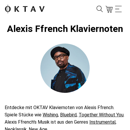
Alexis Ffrench Klaviernoten
Entdecke mit OKTAV Klaviernoten von Alexis Ffrench.
Spiele Stücke wie
Wishing
,
Bluebird
,
Together Without You
.
Alexis Ffrench's Musik ist aus den Genres
Instrumental
,
Neoklassik
,
New Age
.