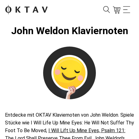
John Weldon Klaviernoten
Entdecke mit OKTAV Klaviernoten von John Weldon. Spiele
Stücke wie I Will Life Up Mine Eyes: He Will Not Suffer Thy
Foot To Be Moved,
I Will Lift Up Mine Eyes, Psalm 121:
The Lord Shall Preserve Thee From Evil
. John Weldon's