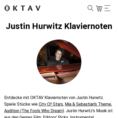
Justin Hurwitz Klaviernoten
Entdecke mit OKTAV Klaviernoten von Justin Hurwitz.
Spiele Stücke wie
City Of Stars
,
Mia & Sebastian's Theme
,
Audition (The Fools Who Dream)
. Justin Hurwitz's Musik ist
aus den Genres
Film
,
Editors' Picks
,
Instrumental
.