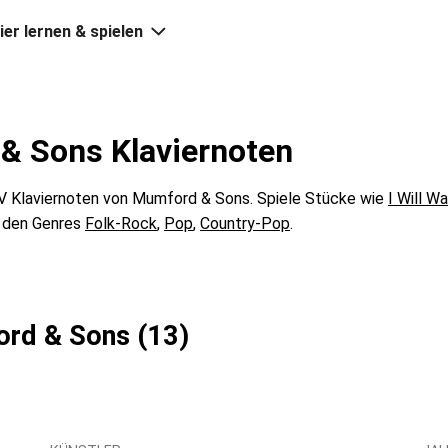
ier lernen & spielen
& Sons Klaviernoten
 Klaviernoten von Mumford & Sons. Spiele Stücke wie
I Will Wa
s den Genres
Folk-Rock
,
Pop
,
Country-Pop
.
ord & Sons (13)