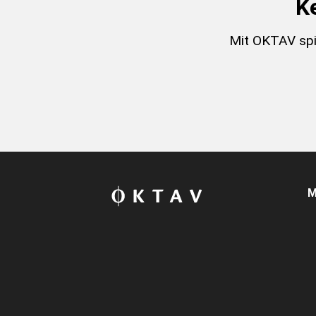
K
Mit OKTAV spi
M