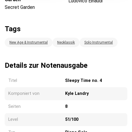
Ludovico Einaudi
Secret Garden
Tags
New Age & Instrumental
Neoklassik
Solo Instrumental
Details zur Notenausgabe
Titel
Sleepy Time no. 4
Komponiert von
Kyle Landry
Seiten
8
Level
51/100