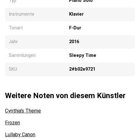
Typ
Piano Solo
Instrumente
Klavier
Tonart
F-Dur
Jahr
2016
Sammlungen
Sleepy Time
SKU
2#b02e9721
Weitere Noten von diesem Künstler
Cynthia's Theme
Frozen
Lullaby Canon