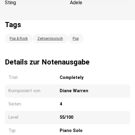
Sting
Adele
Tags
Pop & Rock
Zeitgenössisch
Pop
Wird geladen...
Details zur Notenausgabe
Titel
Completely
Komponiert von
Diane Warren
Seiten
4
Level
55/100
Typ
Piano Solo