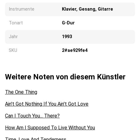
Instrumente
Klavier, Gesang, Gitarre
Tonart
G-Dur
Jahr
1993
SKU
2#ae929fe4
Weitere Noten von diesem Künstler
The One Thing
Ain't Got Nothing If You Ain't Got Love
Can I Touch You... There?
How Am I Supposed To Live Without You
Time, Love And Tenderness