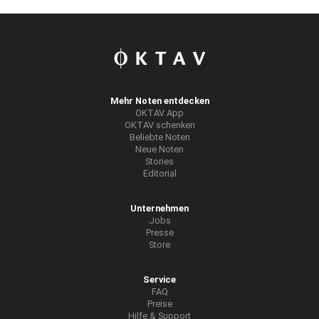
Mehr Noten entdecken
OKTAV App
OKTAV schenken
Beliebte Noten
Neue Noten
Stories
Editorial
Unternehmen
Jobs
Presse
Store
Service
FAQ
Preise
Hilfe & Support