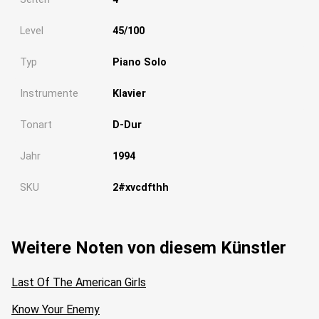
Level
45/100
Typ
Piano Solo
Instrumente
Klavier
Tonart
D-Dur
Jahr
1994
SKU
2#xvcdfthh
Weitere Noten von diesem Künstler
Last Of The American Girls
Know Your Enemy