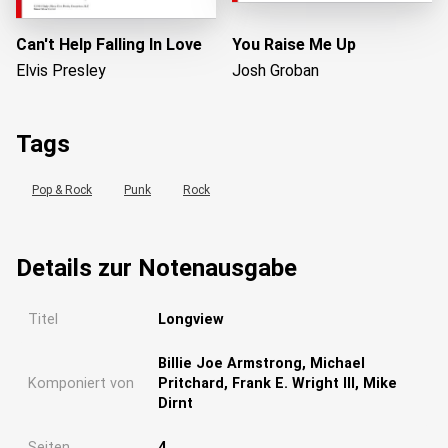
Can't Help Falling In Love
You Raise Me Up
Elvis Presley
Josh Groban
Tags
Pop & Rock
Punk
Rock
Details zur Notenausgabe
Titel
Longview
Billie Joe Armstrong, Michael
Komponiert von
Pritchard, Frank E. Wright III, Mike
Dirnt
Seiten
4