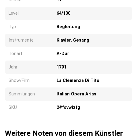
Level
64/100
Typ
Begleitung
Instrumente
Klavier, Gesang
Tonart
A-Dur
Jahr
1791
Show/Film
La Clemenza Di Tito
Sammlungen
Italian Opera Arias
SKU
2#fsvwizfg
Weitere Noten von diesem Künstler