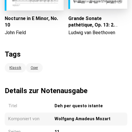
Nocturne in E Minor, No.
Grande Sonate
10
pathétique, Op. 13: 2.
Adagio cantabile
John Field
Ludwig van Beethoven
Tags
Klassik
Oper
Details zur Notenausgabe
Titel
Deh per questo istante
Komponiert von
Wolfgang Amadeus Mozart
Seiten
11