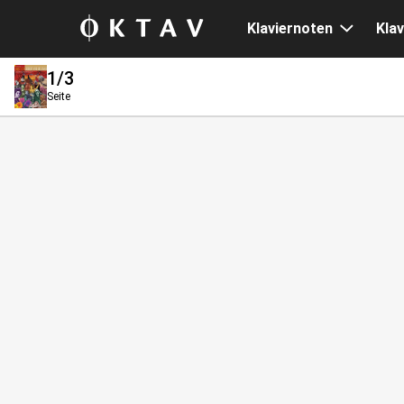
Klaviernoten
Klav
1
/3
Seite