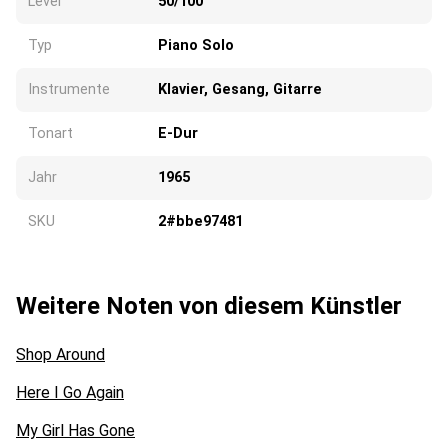
Level
50/100
Typ
Piano Solo
Instrumente
Klavier, Gesang, Gitarre
Tonart
E-Dur
Jahr
1965
SKU
2#bbe97481
Weitere Noten von diesem Künstler
Shop Around
Here I Go Again
My Girl Has Gone