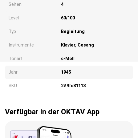
Seiten
4
Level
60/100
Typ
Begleitung
Instrumente
Klavier, Gesang
Tonart
c-Moll
Jahr
1945
Wird geladen...
SKU
2#9fc81113
Verfügbar in der OKTAV App