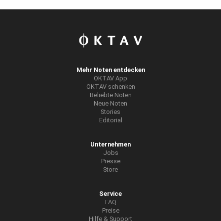
Mehr Noten entdecken
OKTAV App
OKTAV schenken
Beliebte Noten
Neue Noten
Stories
Editorial
Unternehmen
Jobs
Presse
Store
Service
FAQ
Preise
Hilfe & Support