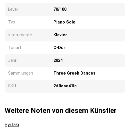
Level
70/100
Typ
Piano Solo
Instrumente
Klavier
Tonart
C-Dur
Jahr
2024
Sammlungen
Three Greek Dances
SKU
2#0oae41lc
Weitere Noten von diesem Künstler
Syrtaki