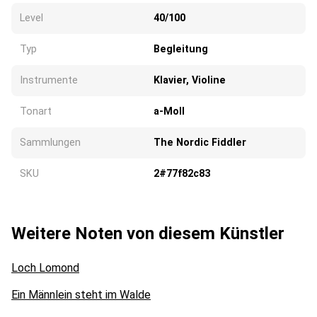
Level
40/100
Typ
Begleitung
Instrumente
Klavier, Violine
Tonart
a-Moll
Sammlungen
The Nordic Fiddler
SKU
2#77f82c83
Weitere Noten von diesem Künstler
Loch Lomond
Ein Männlein steht im Walde