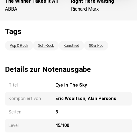
The Winner Takes It All
Right Here Waiting
ABBA
Richard Marx
Tags
Wird geladen...
Pop & Rock
Soft-Rock
Kunstlied
80er Pop
Details zur Notenausgabe
Titel
Eye In The Sky
Komponiert von
Eric Woolfson, Alan Parsons
Seiten
3
Level
45/100