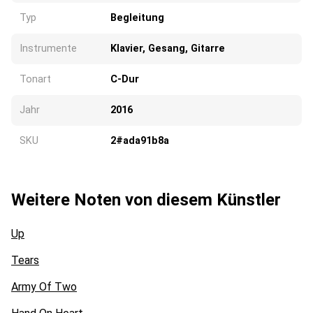
Typ
Begleitung
Instrumente
Klavier, Gesang, Gitarre
Tonart
C-Dur
Jahr
2016
SKU
2#ada91b8a
Weitere Noten von diesem Künstler
Up
Tears
Army Of Two