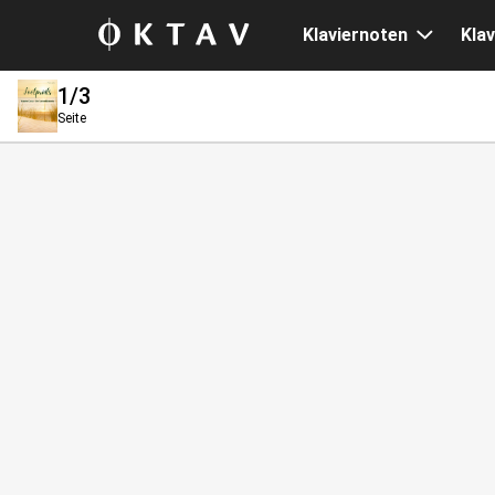
Klaviernoten
Klav
1
/3
Seite