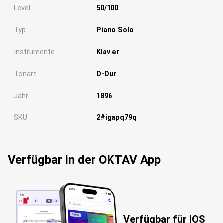
Level
50/100
Typ
Piano Solo
Instrumente
Klavier
Tonart
D-Dur
Jahr
1896
SKU
2#igapq79q
Verfügbar in der OKTAV App
Verfügbar für iOS