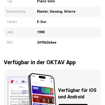
Typ
Piano Solo
Instrumente
Klavier, Gesang, Gitarre
Wird geladen...
Tonart
E-Dur
Jahr
1990
SKU
2#f0d2a6ee
Verfügbar in der OKTAV App
Verfügbar für iOS
und Android