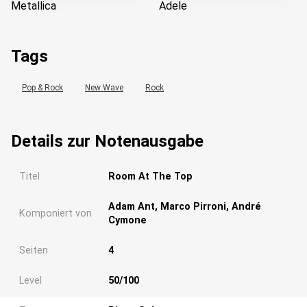
Metallica
Adele
Tags
Pop & Rock
New Wave
Rock
Details zur Notenausgabe
Titel
Room At The Top
Adam Ant, Marco Pirroni, André
Komponiert von
Cymone
Seiten
4
Level
50/100