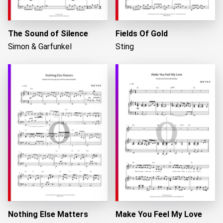
The Sound of Silence
Fields Of Gold
Simon & Garfunkel
Sting
Nothing Else Matters
Make You Feel My Love