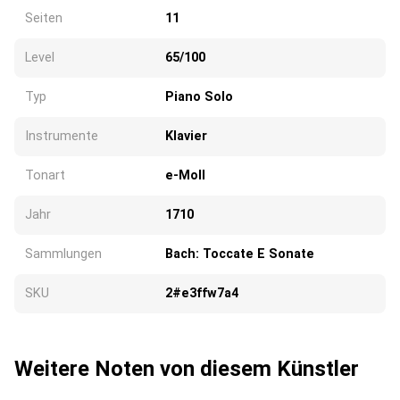
Seiten
11
Level
65/100
Typ
Piano Solo
Instrumente
Klavier
Tonart
e-Moll
Jahr
1710
Sammlungen
Bach: Toccate E Sonate
SKU
2#e3ffw7a4
Weitere Noten von diesem Künstler