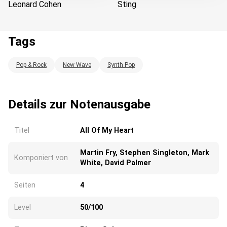
Leonard Cohen
Sting
Tags
Pop & Rock
New Wave
Synth Pop
Wird geladen...
Details zur Notenausgabe
Titel
All Of My Heart
Martin Fry, Stephen Singleton, Mark
Komponiert von
White, David Palmer
Seiten
4
Level
50/100