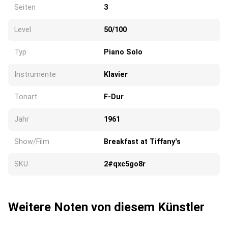
Seiten
3
Level
50/100
Typ
Piano Solo
Instrumente
Klavier
Tonart
F-Dur
Jahr
1961
Show/Film
Breakfast at Tiffany's
SKU
2#qxc5go8r
Weitere Noten von diesem Künstler