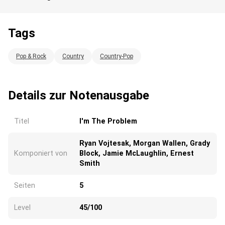
Tags
Wird geladen...
Pop & Rock
Country
Country-Pop
Details zur Notenausgabe
Titel
I'm The Problem
Ryan Vojtesak, Morgan Wallen, Grady
Komponiert von
Block, Jamie McLaughlin, Ernest
Smith
Seiten
5
Level
45/100