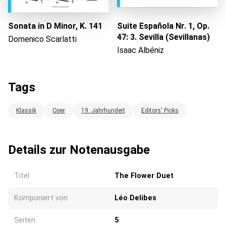
Sonata in D Minor, K. 141
Suite Española Nr. 1, Op.
47: 3. Sevilla (Sevillanas)
Domenico Scarlatti
Isaac Albéniz
Tags
Klassik
Oper
19. Jahrhundert
Editors' Picks
Details zur Notenausgabe
Titel
The Flower Duet
Komponiert von
Léo Delibes
Seiten
5