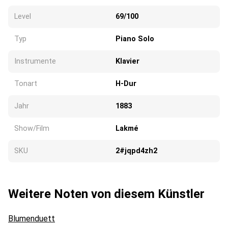
Level
69/100
Typ
Piano Solo
Instrumente
Klavier
Tonart
H-Dur
Jahr
1883
Show/Film
Lakmé
SKU
2#jqpd4zh2
Weitere Noten von diesem Künstler
Blumenduett