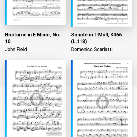
Nocturne in E Minor, No.
Sonate in f-Moll, K466
10
(L.118)
John Field
Domenico Scarlatti
Wird geladen...