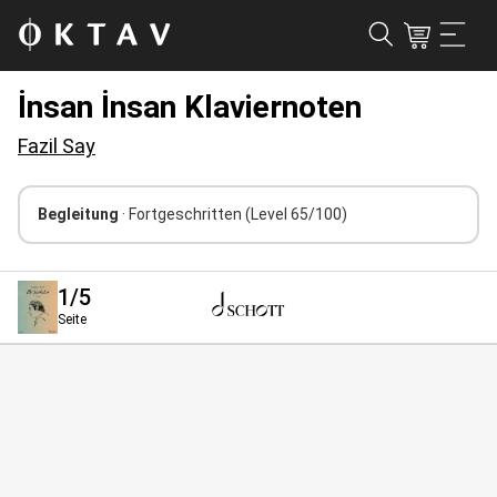
İnsan İnsan Klaviernoten
Fazil Say
Begleitung
· Fortgeschritten
(Level 65/100)
1
/5
Seite