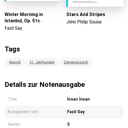
Winter Morning in
Stars And Stripes
Istanbul, Op. 51c
John Philip Sousa
(İstanbul'da Bir Kış
Fazil Say
Sabahı)
Tags
Klassik
21. Jahrhundert
Zeitgenössisch
Details zur Notenausgabe
Titel
İnsan İnsan
Komponiert von
Fazil Say
Seiten
5