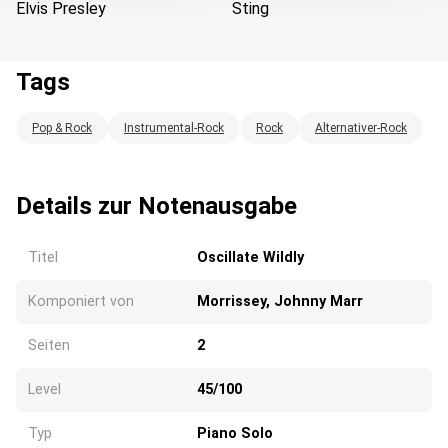
Elvis Presley
Sting
Tags
Wird geladen...
Pop & Rock
Instrumental-Rock
Rock
Alternativer-Rock
Details zur Notenausgabe
Titel
Oscillate Wildly
Komponiert von
Morrissey, Johnny Marr
Seiten
2
Level
45/100
Typ
Piano Solo