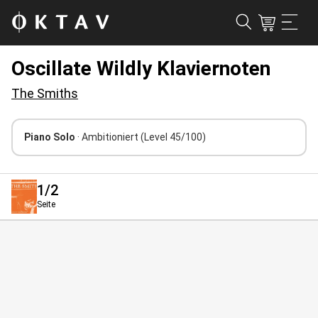
Oscillate Wildly Klaviernoten
The Smiths
Piano Solo
· Ambitioniert
(Level 45/100)
1
/2
Seite