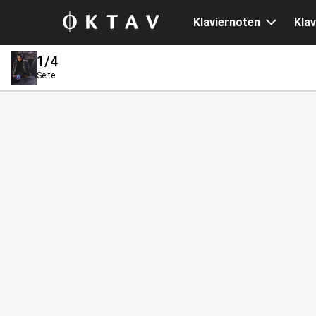
Klaviernoten
Klav
1
/4
Seite