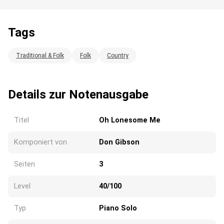
Tags
Wird geladen...
Traditional & Folk
Folk
Country
Details zur Notenausgabe
Titel
Oh Lonesome Me
Komponiert von
Don Gibson
Seiten
3
Level
40/100
Typ
Piano Solo