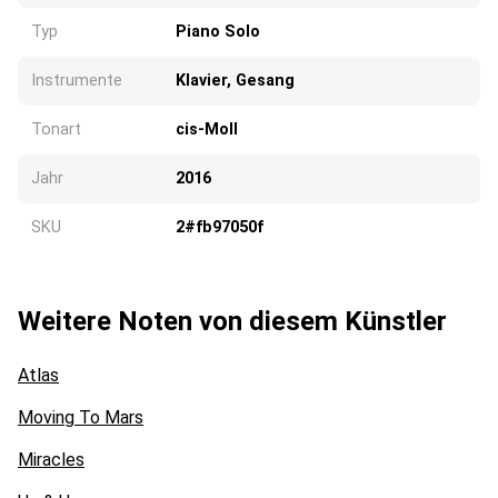
Typ
Piano Solo
Instrumente
Klavier, Gesang
Tonart
cis-Moll
Jahr
2016
SKU
2#fb97050f
Weitere Noten von diesem Künstler
Atlas
Moving To Mars
Miracles