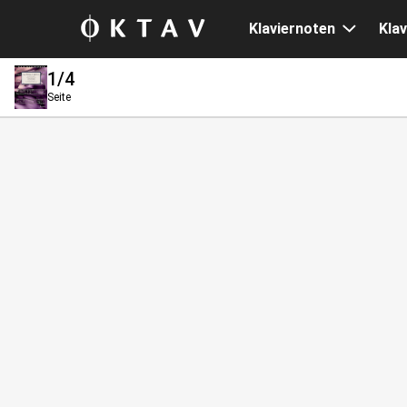
Klaviernoten
Klav
1
/4
Seite