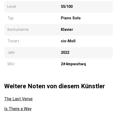
Level
55/100
Typ
Piano Solo
Instrumente
Klavier
Tonart
cis-Moll
Jahr
2022
SKU
2#4mpwohwq
Weitere Noten von diesem Künstler
The Last Verse
Is There a Way