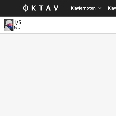
Klaviernoten
Klav
1
/5
Seite