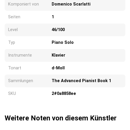
Komponiert von
Domenico Scarlatti
Seiten
1
Level
46/100
Typ
Piano Solo
Instrumente
Klavier
Tonart
d-Moll
Sammlungen
The Advanced Pianist Book 1
SKU
2#0a8858ee
Weitere Noten von diesem Künstler