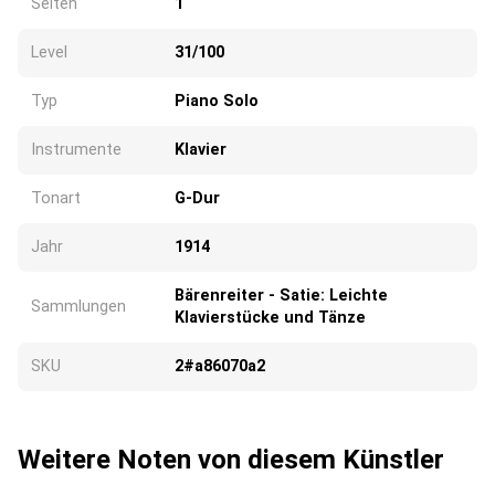
Seiten
1
Level
31/100
Typ
Piano Solo
Instrumente
Klavier
Tonart
G-Dur
Jahr
1914
Bärenreiter - Satie: Leichte
Sammlungen
Klavierstücke und Tänze
SKU
2#a86070a2
Weitere Noten von diesem Künstler