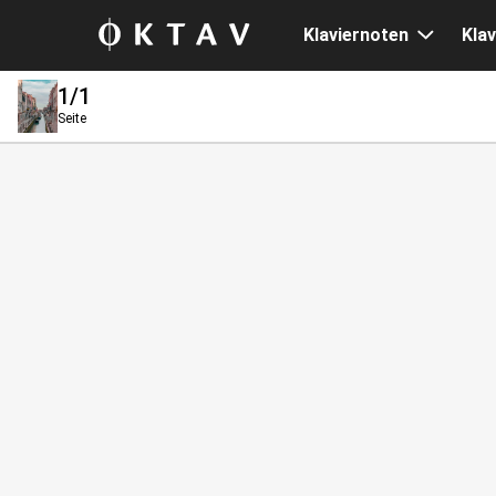
Klaviernoten
Klav
1
/1
Seite