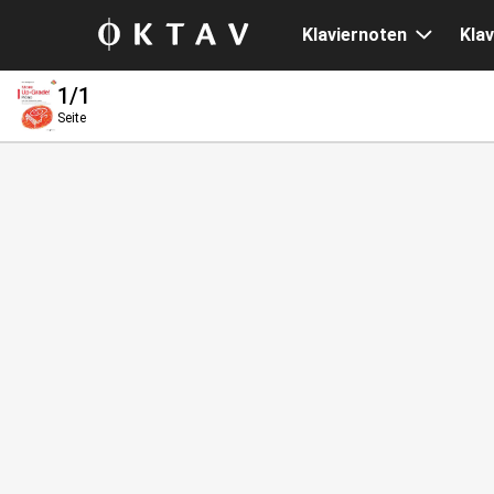
Klaviernoten
Klav
1
/1
Seite