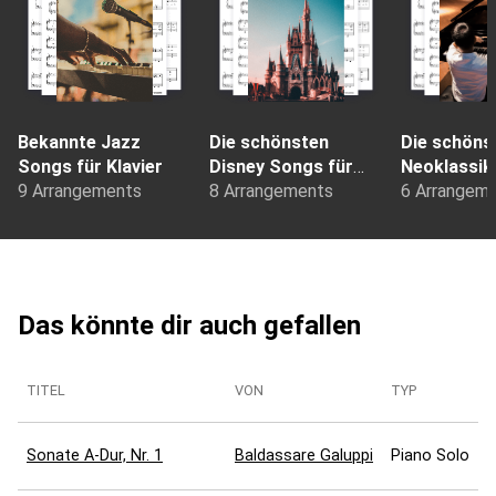
Bekannte Jazz
Die schönsten
Die schöns
Songs für Klavier
Disney Songs für
Neoklassik
9 Arrangements
Klavier-Anfänger
8 Arrangements
für Klavier
6 Arrangem
Das könnte dir auch gefallen
TITEL
VON
TYP
Sonate A-Dur, Nr. 1
Baldassare Galuppi
Piano Solo