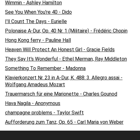
Wimmin - Ashley Hamilton
See You When You're 40 - Dido
I'll Count The Days - Eurielle
Polonaise A-Dur, Op. 40 Nr. 1 (Militaire) - Frédéric Chopin
Hong Kong ferry - Pauline Hall
Heaven Will Protect An Honest Girl - Gracie Fields
They Say It's Wonderful - Ethel Merman, Ray Middleton
Something To Remember - Madonna
Klavierkonzert Nr. 23 in A-Dur, K. 488: 3. Allegro assai -
Wolfgang Amadeus Mozart
Trauermarsch für eine Marionette - Charles Gounod
Hava Nagila - Anonymous
champagne problems - Taylor Swift
Aufforderung zum Tanz, Op. 65 - Carl Maria von Weber