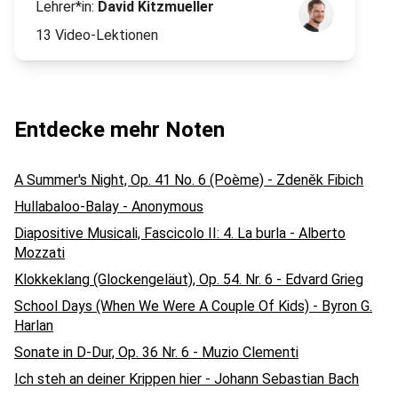
Lehrer*in:
David Kitzmueller
13 Video-Lektionen
Entdecke mehr Noten
A Summer's Night, Op. 41 No. 6 (Poème) - Zdeněk Fibich
Hullabaloo-Balay - Anonymous
Diapositive Musicali, Fascicolo II: 4. La burla - Alberto
Mozzati
Klokkeklang (Glockengeläut), Op. 54. Nr. 6 - Edvard Grieg
School Days (When We Were A Couple Of Kids) - Byron G.
Harlan
Sonate in D-Dur, Op. 36 Nr. 6 - Muzio Clementi
Ich steh an deiner Krippen hier - Johann Sebastian Bach