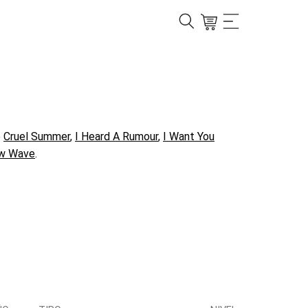
o
Cruel Summer
,
I Heard A Rumour
,
I Want You
w Wave
.