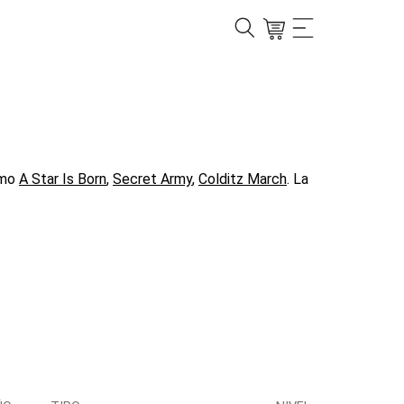
omo
A Star Is Born
,
Secret Army
,
Colditz March
. La