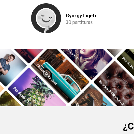
György Ligeti
30 partituras
¿C