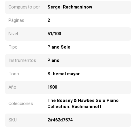
Compuesto por
Sergei Rachmaninow
Páginas
2
Nivel
51/100
Tipo
Piano Solo
Instrumentos
Piano
Tono
Si bemol mayor
Año
1900
The Boosey & Hawkes Solo Piano
Colecciones
Collection: Rachmaninoff
SKU
2#462d7574