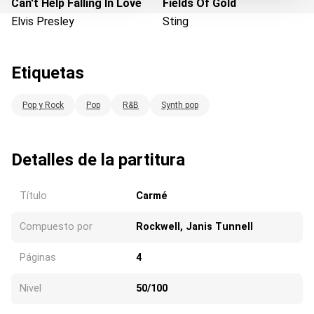
Can't Help Falling In Love
Fields Of Gold
Elvis Presley
Sting
Cargando...
Etiquetas
Pop y Rock
Pop
R&B
Synth pop
Detalles de la partitura
Título
Carmé
Compuesto por
Rockwell, Janis Tunnell
Páginas
4
Nivel
50/100