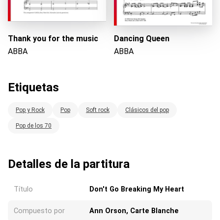
Thank you for the music
Dancing Queen
ABBA
ABBA
Etiquetas
Pop y Rock
Pop
Soft rock
Clásicos del pop
Pop de los 70
Detalles de la partitura
Título
Don't Go Breaking My Heart
Compuesto por
Ann Orson, Carte Blanche