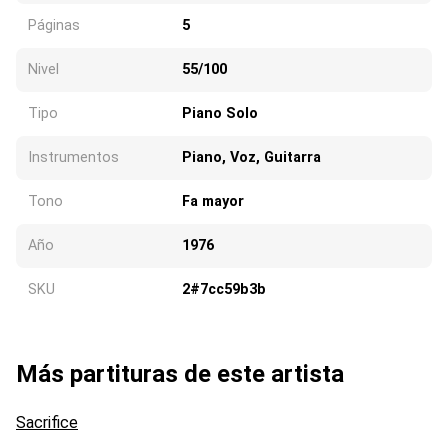
Páginas
5
Nivel
55/100
Tipo
Piano Solo
Instrumentos
Piano, Voz, Guitarra
Tono
Fa mayor
Año
1976
SKU
2#7cc59b3b
Más partituras de este artista
Sacrifice