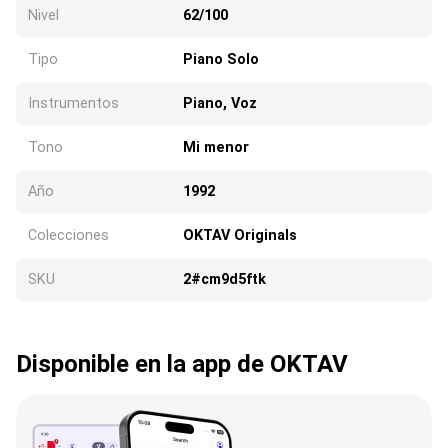
Nivel
62/100
Tipo
Piano Solo
Instrumentos
Piano, Voz
Tono
Mi menor
Año
1992
Colecciones
OKTAV Originals
SKU
2#cm9d5ftk
Disponible en la app de OKTAV