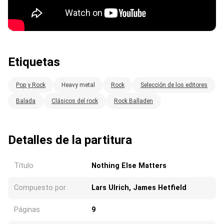
Etiquetas
Pop y Rock
Heavy metal
Rock
Selección de los editores
Balada
Clásicos del rock
Rock Balladen
Detalles de la partitura
Título
Nothing Else Matters
Compuesto por
Lars Ulrich, James Hetfield
Páginas
9