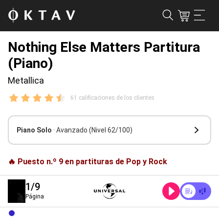
Nothing Else Matters Partitura
(Piano)
Metallica
61 calificaciones de los clientes
Piano Solo
· Avanzado
(Nivel 62/100)
🔥 Puesto n.º 9 en partituras de Pop y Rock
1
/9
Página