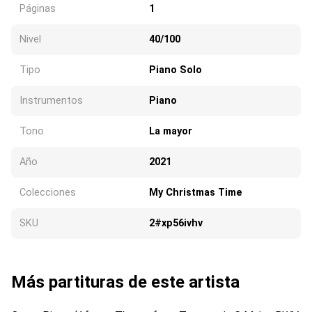
Páginas
1
Nivel
40/100
Tipo
Piano Solo
Instrumentos
Piano
Tono
La mayor
Año
2021
Colecciones
My Christmas Time
SKU
2#xp56ivhv
Más partituras de este artista