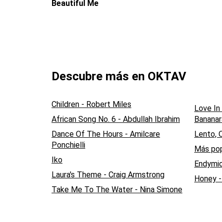
Beautiful Me
Descubre más en OKTAV
Children - Robert Miles
Love In
African Song No. 6 - Abdullah Ibrahim
Banana
Dance Of The Hours - Amilcare
Lento, O
Ponchielli
Más pop
Iko
Endymio
Laura's Theme - Craig Armstrong
Honey -
Take Me To The Water - Nina Simone