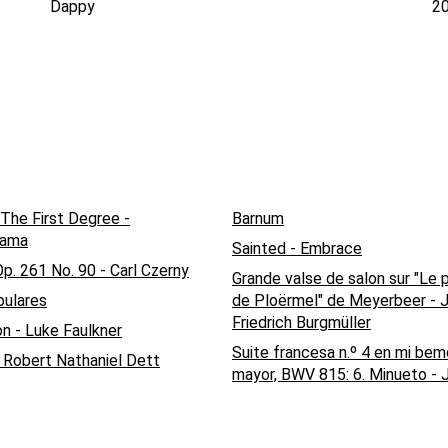
Dappy
2
 The First Degree -
Barnum
rama
Sainted - Embrace
p. 261 No. 90 - Carl Czerny
Grande valse de salon sur "Le 
ulares
de Ploërmel" de Meyerbeer - 
Friedrich Burgmüller
n - Luke Faulkner
Suite francesa n.º 4 en mi bem
 Robert Nathaniel Dett
mayor, BWV 815: 6. Minueto - 