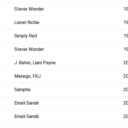
Stevie Wonder
1
Lionel Richie
1
Simply Red
1
Stevie Wonder
1
J. Balvin, Liam Payne
2
Masego, FKJ
2
Sampha
2
Emeli Sandé
2
Emeli Sandé
2