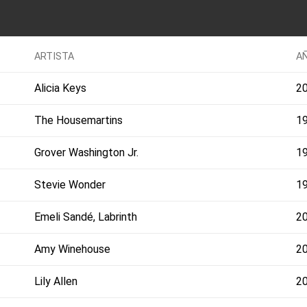
ARTISTA
A
Alicia Keys
2
The Housemartins
1
Grover Washington Jr.
1
Stevie Wonder
1
Emeli Sandé, Labrinth
2
Amy Winehouse
2
Lily Allen
2