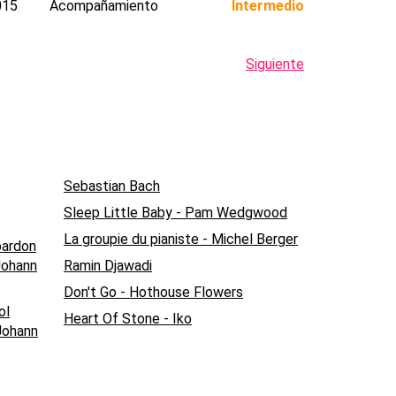
015
Acompañamiento
Intermedio
Siguiente
Sebastian Bach
Sleep Little Baby - Pam Wedgwood
La groupie du pianiste - Michel Berger
pardon
Johann
Ramin Djawadi
Don't Go - Hothouse Flowers
ol
Heart Of Stone - Iko
Johann