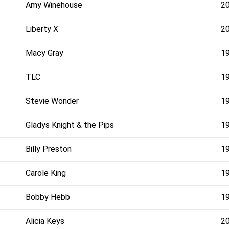
Amy Winehouse
2
Liberty X
2
Macy Gray
1
TLC
1
Stevie Wonder
1
Gladys Knight & the Pips
1
Billy Preston
1
Carole King
1
Bobby Hebb
1
Alicia Keys
2