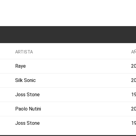
ARTISTA
A
Raye
2
Silk Sonic
2
Joss Stone
1
Paolo Nutini
2
Joss Stone
1