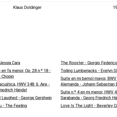
Klaus Doldinger
1
lessia Cara
The Rooster - Giorgio Federico
 en fa menor, Op. 28 n.º 18 -
Toiling Lumberjacks - Evelyn G
c Chopin
Suite en mi bemol mayor, BWV 
acuática, HWV 348: 6. Aire -
Alemanda - Johann Sebastian 
riedrich Händel
Suite n.º 4 en mi menor, HWV 4
l Laughed - George Gershwin
Sarabanda - Georg Friedrich H
u - The Feeling
Love Is The Light - Beverley C