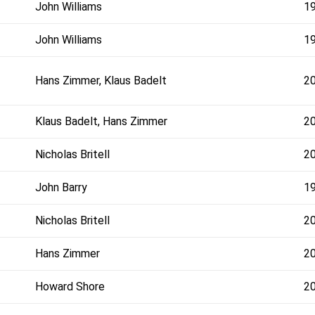
John Williams
1
John Williams
1
Hans Zimmer, Klaus Badelt
2
Klaus Badelt, Hans Zimmer
2
Nicholas Britell
2
John Barry
1
Nicholas Britell
2
Hans Zimmer
2
Howard Shore
2