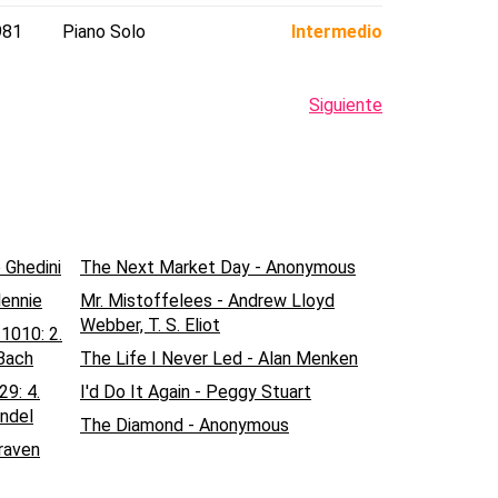
981
Piano Solo
Intermedio
Siguiente
 Ghedini
The Next Market Day - Anonymous
lennie
Mr. Mistoffelees - Andrew Lloyd
Webber, T. S. Eliot
1010: 2.
Bach
The Life I Never Led - Alan Menken
29: 4.
I'd Do It Again - Peggy Stuart
ändel
The Diamond - Anonymous
raven