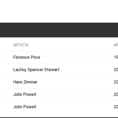
ARTISTA
A
Florence Price
1
Laufey, Spencer Stewart
2
Hans Zimmer
2
John Powell
2
John Powell
2