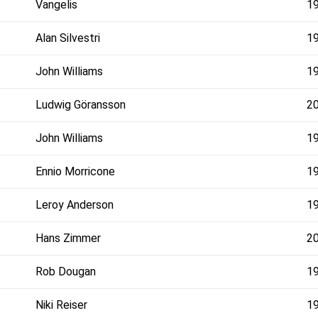
Vangelis
1
Alan Silvestri
1
John Williams
1
Ludwig Göransson
2
John Williams
1
Ennio Morricone
1
Leroy Anderson
1
Hans Zimmer
2
Rob Dougan
1
Niki Reiser
1