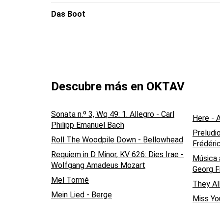
Das Boot
Descubre más en OKTAV
Sonata n.º 3, Wq 49: 1. Allegro - Carl
Here - A
Philipp Emanuel Bach
Preludio
Roll The Woodpile Down - Bellowhead
Frédéri
Requiem in D Minor, KV 626: Dies Irae -
Música 
Wolfgang Amadeus Mozart
Georg F
Mel Tormé
They Al
Mein Lied - Berge
Miss Yo