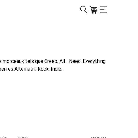
es morceaux tels que
Creep
,
All I Need
,
Everything
 genres
Alternatif
,
Rock
,
Indie
.