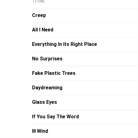
TITRE
Creep
All I Need
Everything In Its Right Place
No Surprises
Fake Plastic Trees
Daydreaming
Glass Eyes
If You Say The Word
Ill Wind