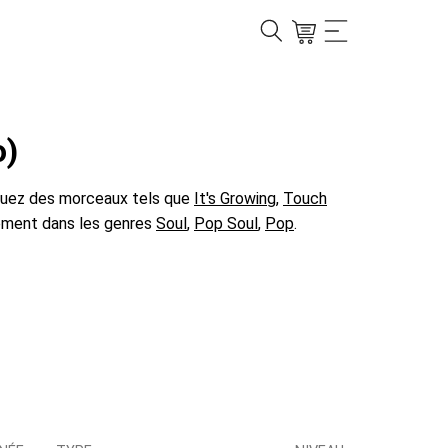
o)
Jouez des morceaux tels que
It's Growing
,
Touch
lement dans les genres
Soul
,
Pop Soul
,
Pop
.