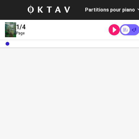
Partitions pour piano
1
/4
Page